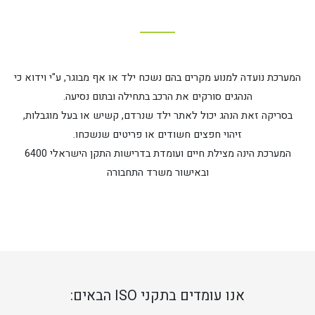
המערכת נועדה למנוע מקרים בהם נשכח ילד או אף מבוגר, ע"י וידוא כי
הנהגים סורקים את הרכב בתחילה ובתום נסיעה.
בסריקה זאת הנהג יכול לאתר ילד שנרדם, קשיש או בעל מוגבלות,
זיהוי חפצים חשודים או פריטים שנשכחו.
המערכת הינה מצילת חיים ועומדת בדרישות התקן הישראלי 6400
ובאישור משרד התחבורה
אנו עומדים בתקני ISO הבאים: