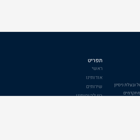
תפריט
ראשי
אודותינו
ובעלת ניסיון
שירותים
רה מתקדמים
בין לקוחותינו
בטיחות.
בטיחות בדרכים
יצירת קשר
תודה
לקוחות ממליצים