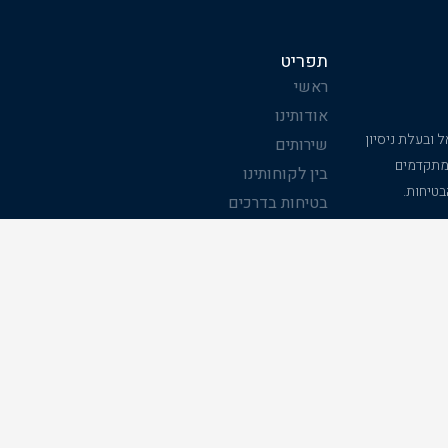
תפריט
ראשי
אודותינו
ובעלת ניסיון
שירותים
רה מתקדמים
בין לקוחותינו
בטיחות.
בטיחות בדרכים
יצירת קשר
תודה
לקוחות ממליצים
מעלה מעלות © כל הזכויות שמורות
MADE WITH
BY DESITE